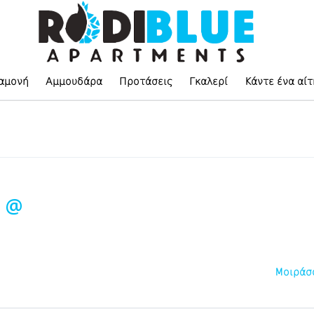
αμονή
Αμμουδάρα
Προτάσεις
Γκαλερί
Κάντε ένα αί
8 @
Μοιράσ