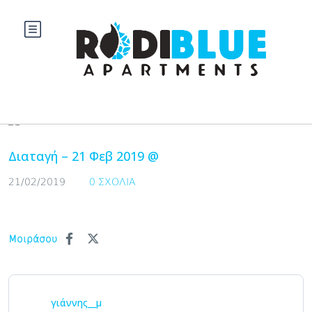
Blog
Διαταγή – 21 Φεβ 2019 @
21/02/2019
0 ΣΧΌΛΙΑ
Μοιράσου
γιάννης__μ