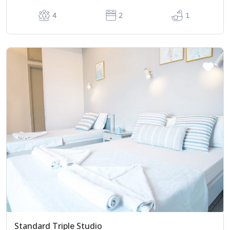
Dusche
4
2
1
Kleiner Backofen
Smart-TV
Standard Triple Studio