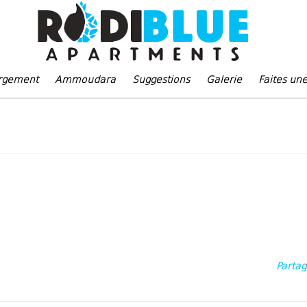
rgement
Ammoudara
Suggestions
Galerie
Faites un
Parta