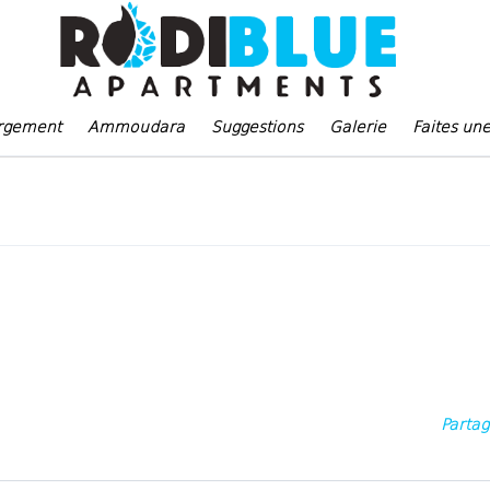
rgement
Ammoudara
Suggestions
Galerie
Faites un
Parta