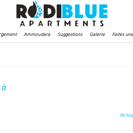
rgement
Ammoudara
Suggestions
Galerie
Faites un
 à
Parta