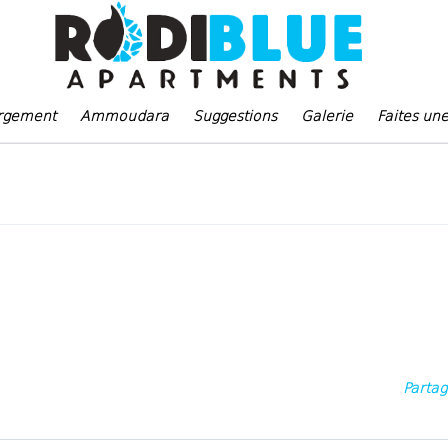
rgement
Ammoudara
Suggestions
Galerie
Faites un
Parta