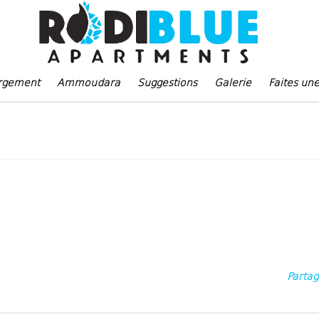
rgement
Ammoudara
Suggestions
Galerie
Faites un
Parta